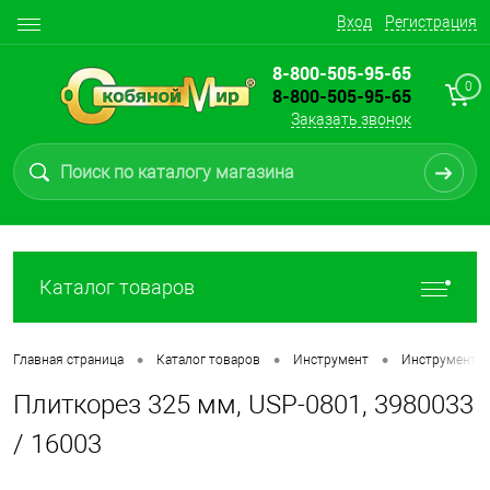
Вход
Регистрация
8-800-505-95-65
0
8-800-505-95-65
Заказать звонок
Каталог товаров
•
•
•
Главная страница
Каталог товаров
Инструмент
Инструмент д
Плиткорез 325 мм, USP-0801, 3980033
/ 16003