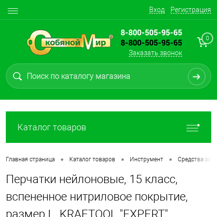
Вход
Регистрация
8-800-505-95-65
0
8-800-505-95-65
Заказать звонок
Каталог товаров
•
•
•
Главная страница
Каталог товаров
Инструмент
Средства защ
Перчатки нейлоновые, 15 класс,
вспененное нитриловое покрытие,
размер L, KRAFTOOL "EXPERT",