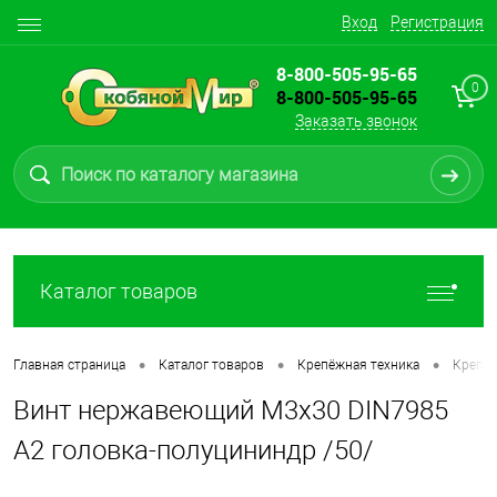
Вход
Регистрация
8-800-505-95-65
0
8-800-505-95-65
Заказать звонок
Каталог товаров
•
•
•
Главная страница
Каталог товаров
Крепёжная техника
Крепеж
Винт нержавеющий М3х30 DIN7985
A2 головка-полуцининдр /50/