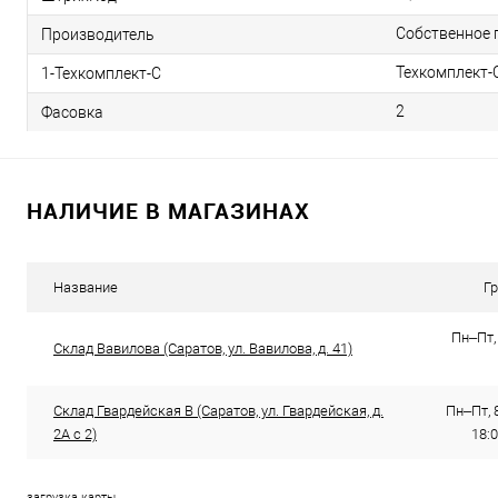
Собственное 
Производитель
Техкомплект-
1-Техкомплект-С
2
Фасовка
НАЛИЧИЕ В МАГАЗИНАХ
Название
Г
Пн–Пт, 
Склад Вавилова (Саратов, ул. Вавилова, д. 41)
Склад Гвардейская В (Саратов, ул. Гвардейская, д.
Пн–Пт, 8
2А с 2)
18:0
загрузка карты...