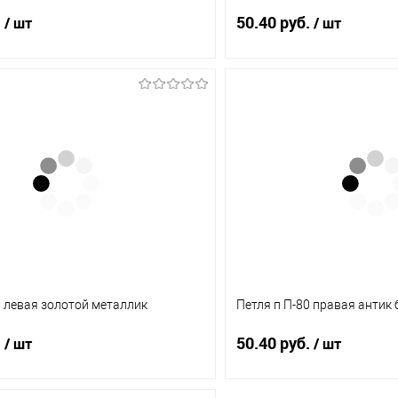
.
50.40 руб.
/ шт
/ шт
В корзину
В корз
1 клик
Сравнение
Купить в 1 клик
ое
В наличии (4)
В избранное
0 левая золотой металлик
Петля п П-80 правая антик
.
50.40 руб.
/ шт
/ шт