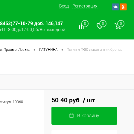
Вход
Регистрация
(8452)77-10-79 доб. 146,147
0
0
0
-Пт 8-00до17-00,Сб/Вс выходной
•
•
. Правые. Левые.
ЛАТУНИНА
Петля л П-80 левая антик бронза
50.40 руб.
/ шт
ртикул:
19960
В корзину