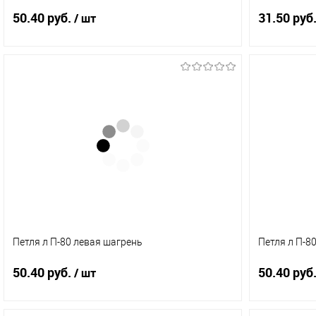
50.40 руб.
31.50 руб
/ шт
В корзину
Купить в 1 клик
Сравнение
Купить в 
В избранное
В наличии (1)
В избранн
Петля л П-80 левая шагрень
Петля л П-8
50.40 руб.
50.40 руб
/ шт