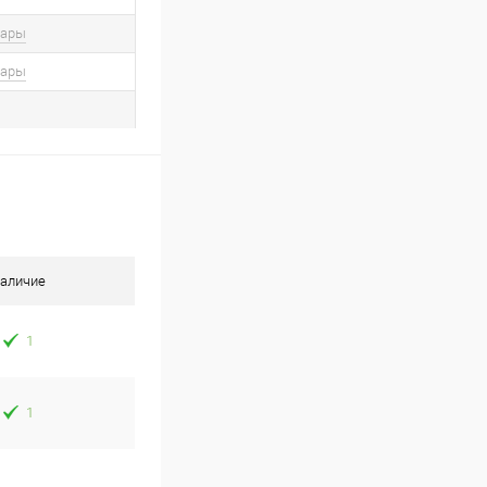
вары
вары
аличие
1
1