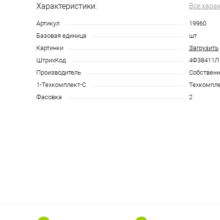
Характеристики:
Все хара
Артикул
19960
Базовая единица
шт
Картинки
Загрузить
ШтрихКод
4Ф38411Л
Производитель
Собственн
1-Техкомплект-С
Техкомпле
Фасовка
2