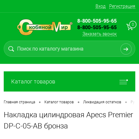
Вход
Регистрация
8-800-505-95-65
0
8-800-505-95-65
Заказать звонок
Каталог товаров
•
•
•
Главная страница
Каталог товаров
Ликвидация остатков
Ручк
Накладка цилиндровая Apecs Premier
DP-С-05-АВ бронза