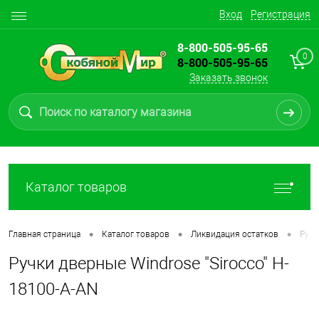
Вход
Регистрация
8-800-505-95-65
0
8-800-505-95-65
Заказать звонок
Каталог товаров
•
•
•
Главная страница
Каталог товаров
Ликвидация остатков
Ручк
Ручки дверные Windrose "Sirocco" H-
18100-А-AN