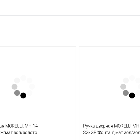
ая MORELLI, МН-14
Ручка дверная MORELLI,МН
ж"мат.зол/золото
SG/GP"Фонтан",мат.зол/зо