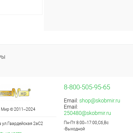
ину
Сравнение
В наличии (1)
РЫ
8-800-505-95-65
Email:
shop@skobmir.ru
Email:
 Мир © 2011–2024
250480@skobmir.ru
Пн-Пт 8:00–17:00,Сб,Вс
в ул.Гвардейская 2аС2
-Выходной