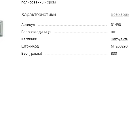
полированный хром
Характеристики:
Все хара
Артикул
31490
Базовая единица
шт
Картинки
Загрузить
ШтрихКод
6П200290
Вес (грамм)
830