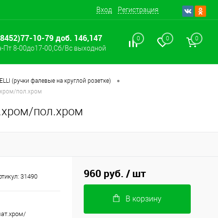
Вход
Регистрация
(8452)77-10-79 доб. 146,147
0
0
0
-Пт 8-00до17-00,Сб/Вс выходной
•
LLI (ручки фалевые на круглой розетке)
.хром/пол.хром
.хром/пол.хром
960 руб.
/ шт
ртикул:
31490
В корзину
мат.хром/