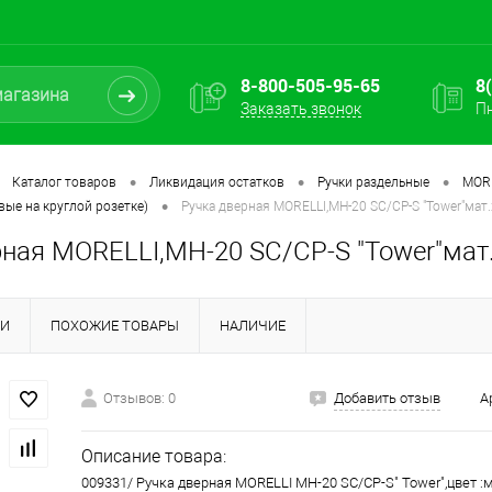
8-800-505-95-65
8
Заказать звонок
Пн
•
•
•
Каталог товаров
Ликвидация остатков
Ручки раздельные
MORE
•
вые на круглой розетке)
Ручка дверная MORELLI,МН-20 SC/CP-S "Tower"мат
рная MORELLI,МН-20 SC/CP-S "Tower"мат
КИ
ПОХОЖИЕ ТОВАРЫ
НАЛИЧИЕ
Отзывов: 0
Добавить отзыв
А
Описание товара:
009331/ Ручка дверная MORELLI МН-20 SC/CP-S" Tower",цвет :