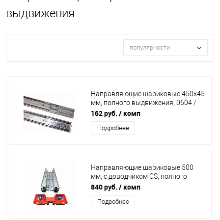
выдвижения
популярности
Направляющие шариковые 450х45
мм, полного выдвижения, 0604 /
11230 / 115572 /15/
162 руб.
/ комп
Подробнее
Направляющие шариковые 500
мм, с доводчиком CS, полного
выдвижения, скрытого типа Clip-
840 руб.
/ комп
on, 115501
Подробнее