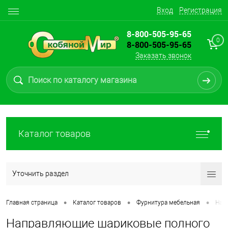
Вход
Регистрация
8-800-505-95-65
0
8-800-505-95-65
Заказать звонок
Каталог товаров
Уточнить раздел
•
•
•
Главная страница
Каталог товаров
Фурнитура мебельная
Нап
Направляющие шариковые полного