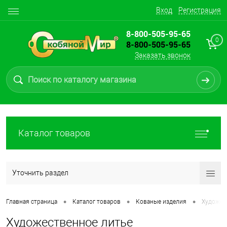
Вход
Регистрация
8-800-505-95-65
0
8-800-505-95-65
Заказать звонок
Каталог товаров
Уточнить раздел
•
•
•
Главная страница
Каталог товаров
Кованые изделия
Художес
Художественное литье