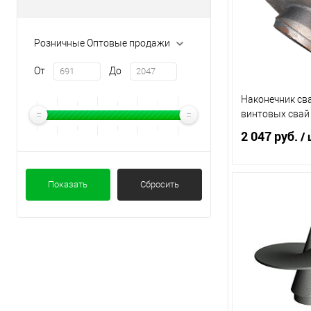
Розничные Оптовые продажи
От
До
Наконечник св
винтовых свай
2 047 руб.
/ 
Показать
Сбросить
В 
Купить в 1 кл
В избранное