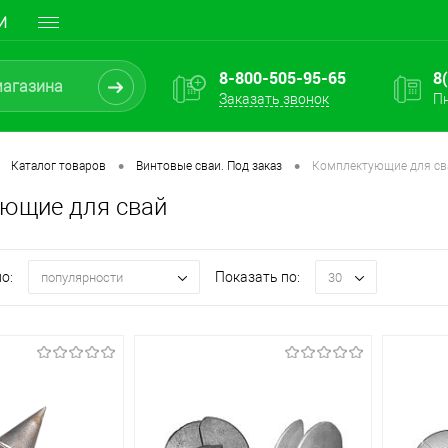
И
8-800-505-95-65
8
Заказать звонок
Пн
•
•
Каталог товаров
Винтовые сваи. Под заказ
Комплектующие для св
ющие для свай
о:
Показать по:
популярности
30