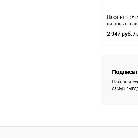
Наконечник ли
винтовых свай
2 047 руб.
/ 
По
Подписать
Купить в 1 кл
Подпишитесь
самых выгод
В избранное