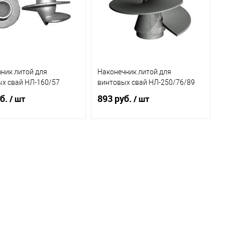
ник литой для
Наконечник литой для
х свай НЛ-160/57
винтовых свай НЛ-250/76/89
б.
893 руб.
/ шт
/ шт
Под заказ
Под заказ
ь в 1 клик
К
Купить в 1 клик
К
сравнению
сравнению
бранное
Под заказ
В избранное
Под заказ