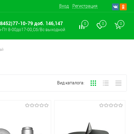
Вход
Регистрация
(8452)77-10-79 доб. 146,147
0
0
0
-Пт 8-00до17-00,Сб/Вс выходной
ай
Вид каталога: