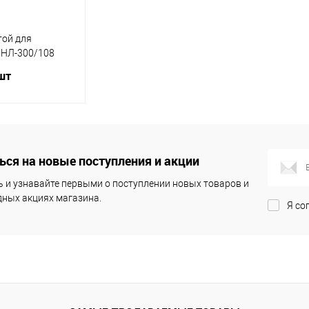
той для
 НЛ-300/108
шт
д заказ
ся на новые поступления и акции
ик
К
сравнению
 и узнавайте первыми о поступлении новых товаров и
ных акциях магазина.
Я со
Под заказ