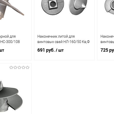
арной для
Наконечник литой для
Наконеч
 НС-300/108
винтовых свай НЛ-160/50 Кв,Ф
винтовы
691 руб.
725 ру
шт
/ шт
корзину
Под заказ
ик
К
Купить в 1 клик
К
Купит
сравнению
сравнению
В наличии
В избранное
Под заказ
В из
(20)