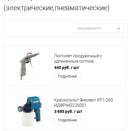
(электрические,пневматические)
популярности
Пистолет продувочный с
удлиненным соплом,
пневматический, 135 мм, Matrix,
440 руб.
/ шт
57332
Подробнее
Краскопульт Фиолент КР1-260,
ИДФР443229001
3 685 руб.
/ шт
Подробнее