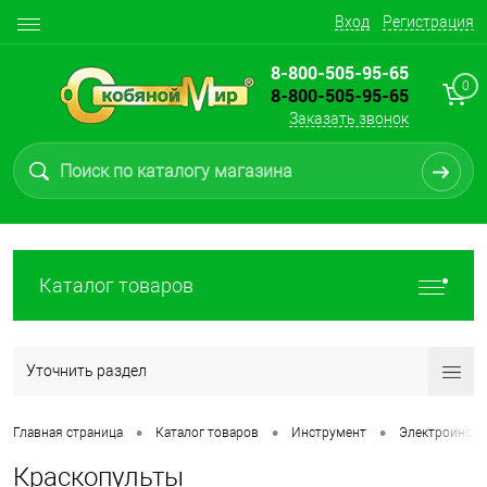
Вход
Регистрация
8-800-505-95-65
0
8-800-505-95-65
Заказать звонок
Каталог товаров
Уточнить раздел
•
•
•
Главная страница
Каталог товаров
Инструмент
Электроинстру
Краскопульты