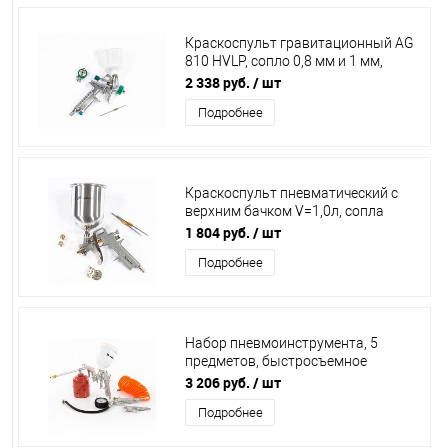
Краскоспульт гравитационный AG
810 HVLP, сопло 0,8 мм и 1 мм,
Stels, 57361
2 338 руб.
/ шт
Подробнее
Краскоспульт пневматический с
верхним бачком V=1,0л, сопла
диам.1.2, 1.5 и 1.8 мм, Matrix, 57315
1 804 руб.
/ шт
Подробнее
Набор пневмоинструмента, 5
предметов, быстросъемное
соед.,краскорасп. с верх.бачком
3 206 руб.
/ шт
Matrix/ 57304 ^
Подробнее