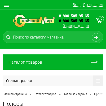
Вход
Регистрация
8-800-505-95-65
0
8-800-505-95-65
Заказать звонок
Каталог товаров
Уточнить раздел
•
•
•
Главная страница
Каталог товаров
Кованые изделия
Прокат 
Полосы