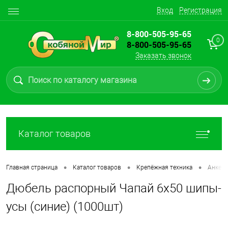
Вход
Регистрация
8-800-505-95-65
0
8-800-505-95-65
Заказать звонок
Каталог товаров
•
•
•
Главная страница
Каталог товаров
Крепёжная техника
Анкерн
Дюбель распорный Чапай 6х50 шипы-
усы (синие) (1000шт)