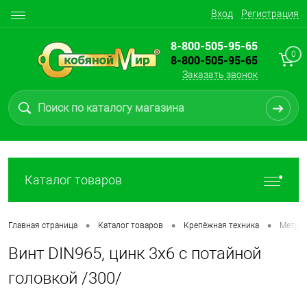
Вход
Регистрация
8-800-505-95-65
0
8-800-505-95-65
Заказать звонок
Каталог товаров
•
•
•
Главная страница
Каталог товаров
Крепёжная техника
Метрич
Винт DIN965, цинк 3х6 с потайной
головкой /300/