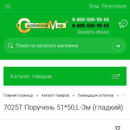
Вход
Регистрация
8-800-505-95-65
0
8-800-505-95-65
Заказать звонок
Каталог товаров
•
•
•
Главная страница
Каталог товаров
Ликвидация остатков
Ков
7025Т Поручень 51*50,L-3м (гладкий)