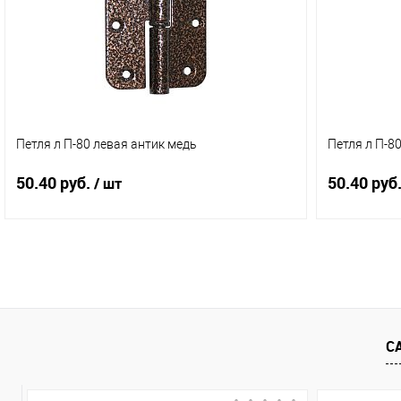
В избранное
В наличии (2)
В избранн
Петля л П-80 левая антик медь
Петля л П-8
50.40 руб.
50.40 руб
/ шт
В корзину
Купить в 1 клик
Сравнение
Купить в 
В избранное
В наличии (1)
В избранн
С