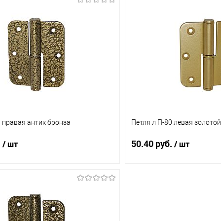
В корзину
В корз
1 клик
Сравнение
Купить в 1 клик
ое
В наличии (1)
В избранное
0 правая антик бронза
Петля л П-80 левая золото
.
50.40 руб.
/ шт
/ шт
В корзину
В корз
1 клик
Сравнение
Купить в 1 клик