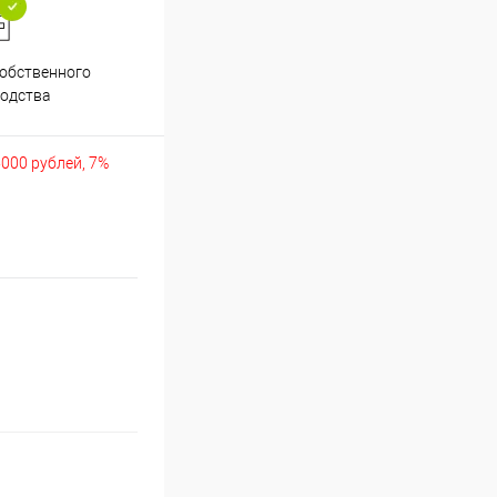
обственного
Аккуратно упакуем хрупкие
одства
товары
5000 рублей, 7%