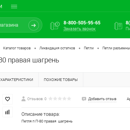
И
8-800-505-95-65
8
Заказать звонок
Пн
•
•
•
Каталог товаров
Ликвидация остатков
Петли
Петли разъемные
80 правая шагрень
ХАРАКТЕРИСТИКИ
ПОХОЖИЕ ТОВАРЫ
Отзывов: 0
Добавить отзыв
А
Описание товара:
Петля п П-80 правая шагрень