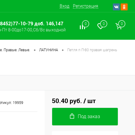
Вход
Регистрация
(8452)77-10-79 доб. 146,147
0
0
0
-Пт 8-00до17-00,Сб/Вс выходной
•
•
. Правые. Левые.
ЛАТУНИНА
Петля п П-80 правая шагрень
50.40 руб.
/ шт
ртикул:
19959
Под заказ