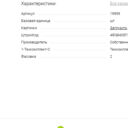
Характеристики:
Все хара
Артикул
19959
Базовая единица
шт
Картинки
Загрузить
ШтрихКод
4Ф38405П
Производитель
Собственн
1-Техкомплект-С
Техкомпле
Фасовка
2