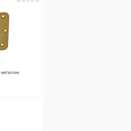
ину
Сравнение
В наличии (4)
й металлик
ину
Сравнение