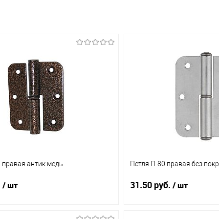
0 правая антик медь
Петля П-80 правая без пок
.
31.50 руб.
/ шт
/ шт