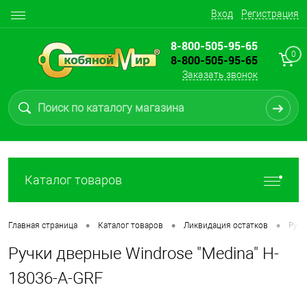
Вход
Регистрация
8-800-505-95-65
0
8-800-505-95-65
Заказать звонок
Каталог товаров
•
•
•
Главная страница
Каталог товаров
Ликвидация остатков
Ручк
Ручки дверные Windrose "Medina" H-
18036-А-GRF