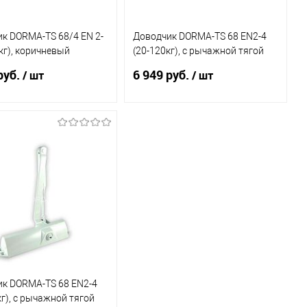
к DORMA-TS 68/4 EN 2-
Доводчик DORMA-TS 68 EN2-4
0кг), коричневый
(20-120кг), с рычажной тягой
03
ФОП, серый 66400201 Заказной
руб.
6 949 руб.
/ шт
/ шт
Под заказ
Под заказ
ь в 1 клик
К
Купить в 1 клик
К
сравнению
сравнению
бранное
Под заказ
В избранное
Под заказ
к DORMA-TS 68 EN2-4
кг), с рычажной тягой