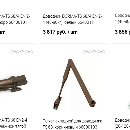
Доводчи
A-TS 68/4 EN 2-
Доводчик DORMA-TS 68/4 EN 2-
4 (40-8
ребро 66400101
4 (40-80кг), белый 66400111
664001
3 817 руб.
3 856 
шт
/ шт
д заказ
Под заказ
ик
К
Купить в 1 клик
К
Купит
сравнению
сравнению
Под заказ
В избранное
Под заказ
В из
A-TS 68 EN2-4
Доводчи
Рычаг складной для доводчика
рычажной тягой
(20-120
TS 68, коричневый 66000103