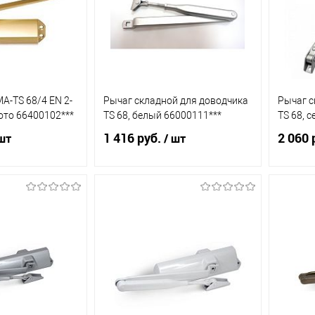
A-TS 68/4 EN 2-
Рычаг складной для доводчика
Рычаг с
лото 66400102***
TS 68, белый 66000111***
TS 68, 
1 416 руб.
2 060 
шт
/ шт
корзину
В корзину
ик
К
Купить в 1 клик
К
Купит
сравнению
сравнению
В наличии
В избранное
В наличии
В из
(1)
(1)