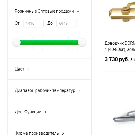
Розничные Оптовые продажи
От
До
Доводчик DORM
4 (40-80кг), зо
3 730 руб.
/ 
Цвет
белый
В 
Золото
Диапазон рабочих температур
Коричневый
От -30 до +40
Купить в 1 кл
Серебро
Доп. Функции
В избранное
Функция открытого
положения
Фирма производитель