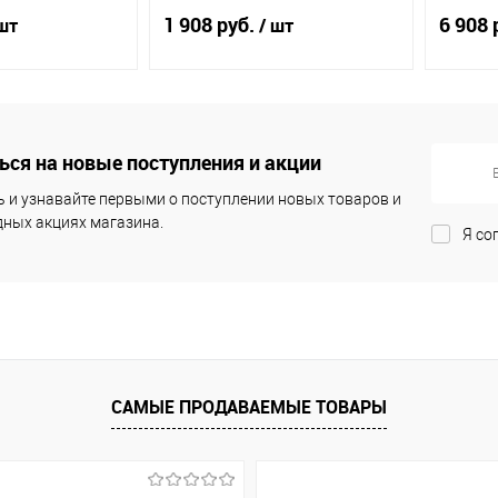
ый 66400203
ФОП, бе
1 908 руб.
6 908 
шт
/ шт
д заказ
Под заказ
ся на новые поступления и акции
ик
К
Купить в 1 клик
К
Купит
сравнению
сравнению
 и узнавайте первыми о поступлении новых товаров и
ных акциях магазина.
Я со
Под заказ
В избранное
Под заказ
В из
САМЫЕ ПРОДАВАЕМЫЕ ТОВАРЫ