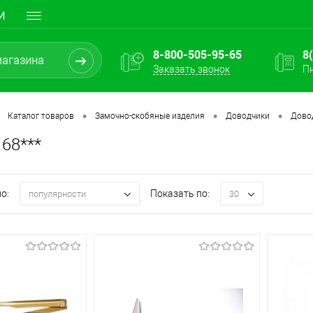
И
8-800-505-95-65
8
Заказать звонок
Пн
•
•
•
Каталог товаров
Замочно-скобяные изделия
Доводчики
Дово
68***
о:
Показать по:
популярности
30