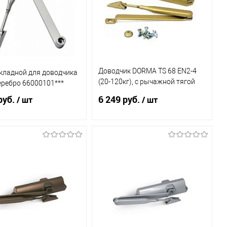
Доводчик DORMA TS 68 EN2-4
кладной для доводчика
(20-120кг), с рычажной тягой
серебро 66000101***
ФОП, золото 66400202
руб.
6 249 руб.
/ шт
/ шт
Заказной
В корзину
Под заказ
ь в 1 клик
К
Купить в 1 клик
К
сравнению
сравнению
бранное
В наличии
В избранное
Под заказ
(1)