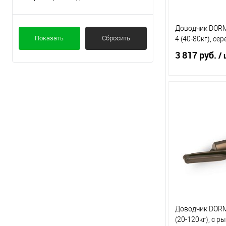
Dorma
Доводчик DORM
Показать
Сбросить
4 (40-80кг), се
3 817 руб.
/ 
По
Купить в 1 кл
В избранное
Доводчик DORM
(20-120кг), с 