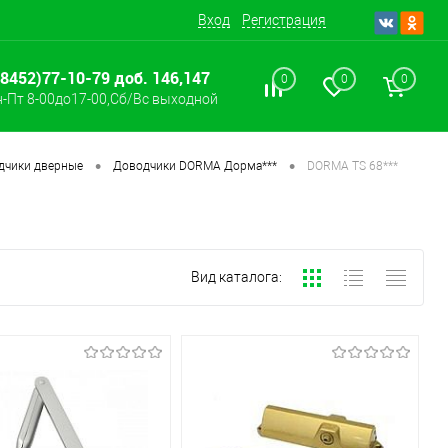
Вход
Регистрация
(8452)77-10-79 доб. 146,147
0
0
0
-Пт 8-00до17-00,Сб/Вс выходной
•
•
дчики дверные
Доводчики DORMA Дорма***
DORMA TS 68***
Вид каталога: