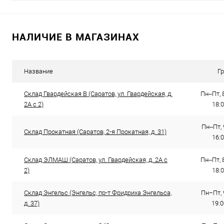
НАЛИЧИЕ В МАГАЗИНАХ
Название
Г
Склад Гвардейская В (Саратов, ул. Гвардейская, д.
Пн–Пт, 8
2А с 2)
18:0
Пн–Пт, 
Склад Прокатная (Саратов, 2-я Прокатная, д. 31)
16:
Склад ЭЛМАШ (Саратов, ул. Гвардейская, д. 2А с
Пн–Пт, 8
2)
18:0
Склад Энгельс (Энгельс, пр-т Фридриха Энгельса,
Пн−Пт, 
д. 37)
19:0