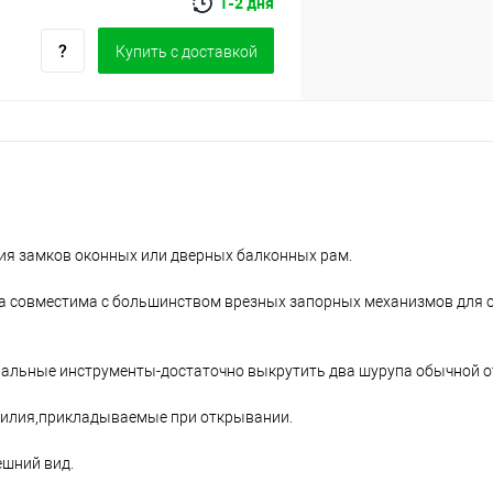
1-2 дня
Купить c доставкой
ия замков оконных или дверных балконных рам.
чка совместима с большинством врезных запорных механизмов для 
иальные инструменты-достаточно выкрутить два шурупа обычной о
силия,прикладываемые при открывании.
ешний вид.