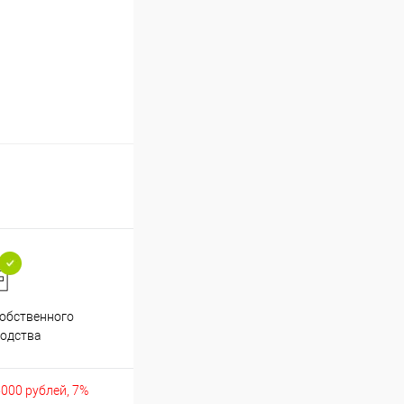
обственного
Аккуратно упакуем хрупкие
одства
товары
5000 рублей, 7%