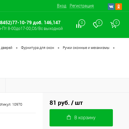
Вход
Регистрация
(8452)77-10-79 доб. 146,147
0
0
0
-Пт 8-00до17-00,Сб/Вс выходной
•
•
•
 дверей
Фурнитура для окон
Ручки оконные и механизмы
Ы
81 руб.
/ шт
ртикул:
10970
В корзину