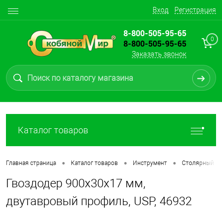
Вход
Регистрация
8-800-505-95-65
0
8-800-505-95-65
Заказать звонок
Каталог товаров
•
•
•
Главная страница
Каталог товаров
Инструмент
Столярный и 
Гвоздодер 900х30х17 мм,
двутавровый профиль, USP, 46932