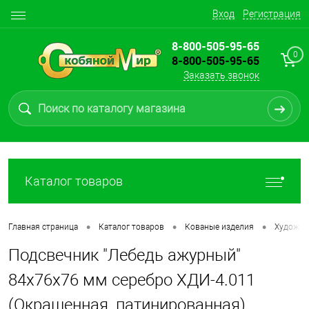
Вход
Регистрация
8-800-505-95-65
0
8-800-505-95-65
Заказать звонок
Каталог товаров
•
•
•
Главная страница
Каталог товаров
Кованые изделия
Художес
Подсвечник "Лебедь ажурный"
84х76х76 мм серебро ХДИ-4.011
(Окрашенная, патинированная)