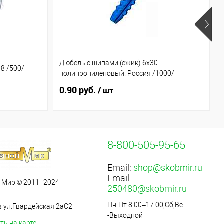
Дюбель с шипами (ёжик) 6х30
8 /500/
полипропиленовый. Россия /1000/
0.90 руб.
/ шт
8-800-505-95-65
Email:
shop@skobmir.ru
Email:
 Мир © 2011–2024
250480@skobmir.ru
Пн-Пт 8:00–17:00,Сб,Вс
в ул.Гвардейская 2аС2
-Выходной
ть на карте