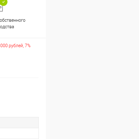
обственного
Аккуратно упакуем хрупкие
одства
товары
5000 рублей, 7%