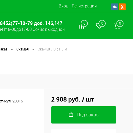
Вход
Регистрация
(8452)77-10-79 доб. 146,147
0
0
0
-Пт 8-00до17-00,Сб/Вс выходной
•
•
аказ
Скамья
Скамья ЛВР, 1.5 м
2 908 руб.
/ шт
ртикул:
20816
Под заказ