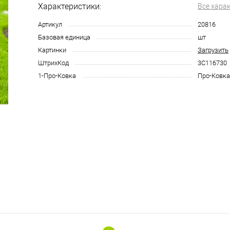
Характеристики:
Все хара
Артикул
20816
Базовая единица
шт
Картинки
Загрузить
ШтрихКод
3С116730
1-Про-Ковка
Про-Ковка