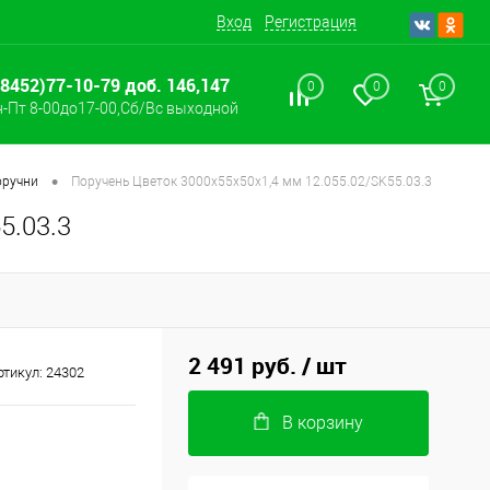
Вход
Регистрация
(8452)77-10-79 доб. 146,147
0
0
0
-Пт 8-00до17-00,Сб/Вс выходной
•
оручни
Поручень Цветок 3000х55х50х1,4 мм 12.055.02/SK55.03.3
5.03.3
2 491 руб.
/ шт
ртикул:
24302
В корзину