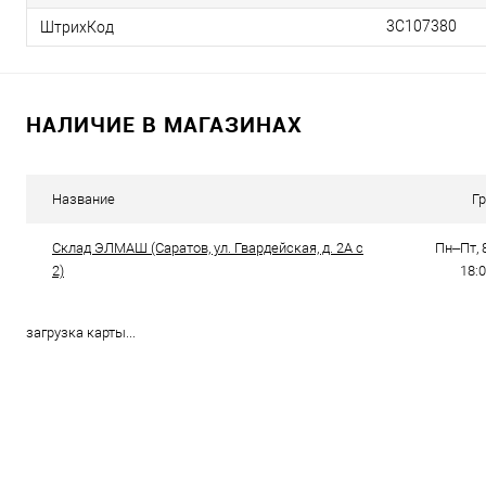
3С107380
ШтрихКод
НАЛИЧИЕ В МАГАЗИНАХ
Название
Г
Склад ЭЛМАШ (Саратов, ул. Гвардейская, д. 2А с
Пн–Пт, 8
2)
18:0
загрузка карты...