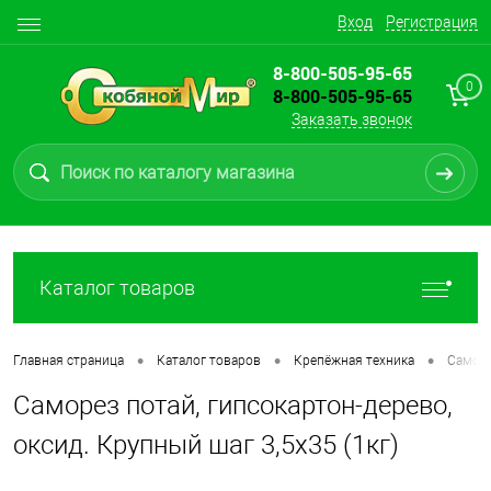
Вход
Регистрация
8-800-505-95-65
0
8-800-505-95-65
Заказать звонок
Каталог товаров
•
•
•
Главная страница
Каталог товаров
Крепёжная техника
Самор
Саморез потай, гипсокартон-дерево,
оксид. Крупный шаг 3,5х35 (1кг)