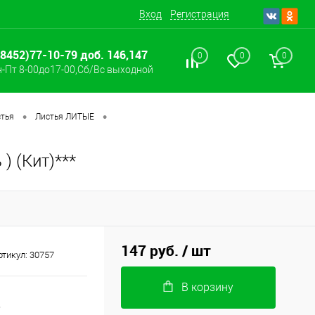
Вход
Регистрация
(8452)77-10-79 доб. 146,147
0
0
0
-Пт 8-00до17-00,Сб/Вс выходной
•
•
тья
Листья ЛИТЫЕ
) (Кит)***
147 руб.
/ шт
ртикул:
30757
В корзину
*