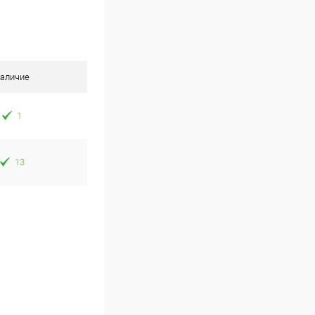
аличие
1
13