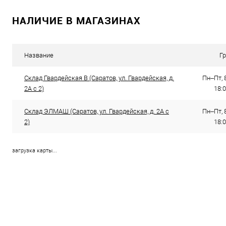
НАЛИЧИЕ В МАГАЗИНАХ
Название
Г
Склад Гвардейская В (Саратов, ул. Гвардейская, д.
Пн–Пт, 8
2А с 2)
18:0
Склад ЭЛМАШ (Саратов, ул. Гвардейская, д. 2А с
Пн–Пт, 8
2)
18:0
загрузка карты...