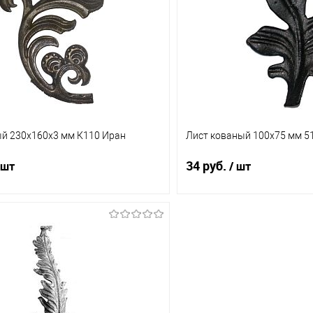
1 клик
Сравнение
Купить в 1 клик
ое
В наличии (2)
В избранное
ый 230х160х3 мм К110 Иран
Лист кованый 100х75 мм 51
34 руб.
 шт
/ шт
В корзину
В корз
1 клик
Сравнение
Купить в 1 клик
ое
В наличии (1)
В избранное