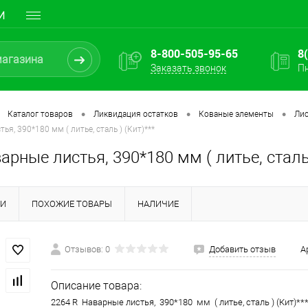
И
8-800-505-95-65
8
Заказать звонок
Пн
•
•
•
Каталог товаров
Ликвидация остатков
Кованые элементы
Лис
ья, 390*180 мм ( литье, сталь ) (Кит)***
арные листья, 390*180 мм ( литье, сталь 
КИ
ПОХОЖИЕ ТОВАРЫ
НАЛИЧИЕ
Отзывов: 0
Добавить отзыв
А
Описание товара:
2264 R Наварные листья, 390*180 мм ( литье, сталь ) (Кит)**