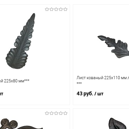
Лист кованый 225х110 мм 
й 225х80 мм***
***
43 руб.
шт
/ шт
В корзину
В корз