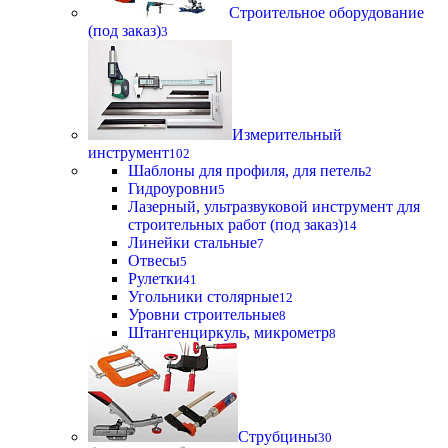
Строительное оборудование
(под заказ)
3
Измерительный
инструмент
102
Шаблоны для профиля, для петель
2
Гидроуровни
5
Лазерный, ультразвуковой инструмент для
строительных работ (под заказ)
14
Линейки стальные
7
Отвесы
5
Рулетки
41
Угольники столярные
12
Уровни строительные
8
Штангенциркуль, микрометр
8
Струбцины
30