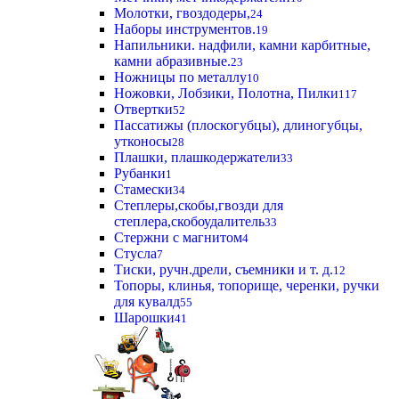
Молотки, гвоздодеры,
24
Наборы инструментов.
19
Напильники. надфили, камни карбитные,
камни абразивные.
23
Ножницы по металлу
10
Ножовки, Лобзики, Полотна, Пилки
117
Отвертки
52
Пассатижы (плоскогубцы), длиногубцы,
утконосы
28
Плашки, плашкодержатели
33
Рубанки
1
Стамески
34
Степлеры,скобы,гвозди для
степлера,скобоудалитель
33
Стержни с магнитом
4
Стусла
7
Тиски, ручн.дрели, съемники и т. д.
12
Топоры, клинья, топорище, черенки, ручки
для кувалд
55
Шарошки
41