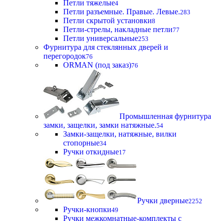
Петли тяжелые
4
Петли разъемные. Правые. Левые.
283
Петли скрытой установки
8
Петли-стрелы, накладные петли
77
Петли универсальные
253
Фурнитура для стеклянных дверей и
перегородок
76
ORMAN (под заказ)
76
Промышленная фурнитура
замки, защелки, замки натяжные.
54
Замки-защелки, натяжные, вилки
стопорные
34
Ручки откидные
17
Ручки дверные
2252
Ручки-кнопки
49
Ручки межкомнатные-комплекты с