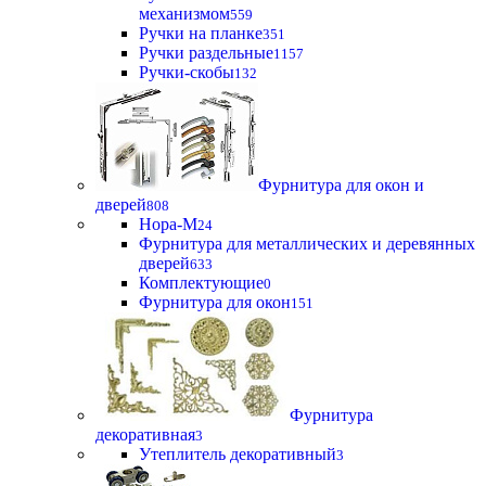
механизмом
559
Ручки на планке
351
Ручки раздельные
1157
Ручки-скобы
132
Фурнитура для окон и
дверей
808
Нора-М
24
Фурнитура для металлических и деревянных
дверей
633
Комплектующие
0
Фурнитура для окон
151
Фурнитура
декоративная
3
Утеплитель декоративный
3