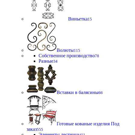
Виньетка
15
Волюты
115
Собственное производство
78
Разные
34
Вставки в балясины
66
Готовые кованые изделия Под
заказ
555
Элементы лестницы
11