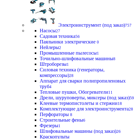
Электроинструмент (под заказ)
757
Насосы
27
Садовая техника
56
Паяльники электрические
0
Нейлеры
2
Промышленные пылесосы
1
Точильно-шлифовальные машины
8
Штроборезы
1
Силовая техника (генераторы,
компрессоры)
28
Аппарат для сварки полипропиленовых
труб
4
Тепловые пушки, Обогреватели
11
Дрели, шуруповерты, миксеры (под заказ)
59
Клеевые термопистолеты и стержни
18
Комплектующие для электроинструмента
28
Перфораторы
8
Строительные фены
6
Фрезеры
1
Шлифовальные машины (под заказ)
26
Краскопульты