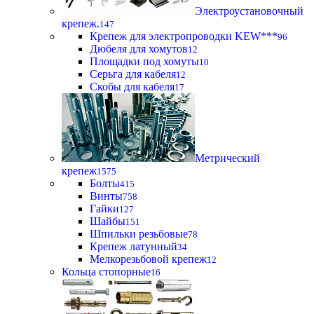
Электроустановочный
крепеж.
147
Крепеж для электропроводки KEW***
96
Дюбеля для хомутов
12
Площадки под хомуты
10
Серьга для кабеля
12
Скобы для кабеля
17
Метрический
крепеж
1575
Болты
415
Винты
758
Гайки
127
Шайбы
151
Шпильки резьбовые
78
Крепеж латунный
34
Мелкорезьбовой крепеж
12
Кольца стопорные
16