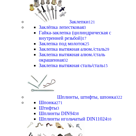
Заклепки
121
Заклёпка лепестковая
3
Гайка-заклепка (цилиндрическая с
внутренней резьбой)
17
Заклепка под молоток
25
Заклепка вытяжная алюм./сталь
29
Заклепка вытяжная алюм./сталь
окрашенная
32
Заклепка вытяжная сталь/сталь
15
Шплинты, штифты, шпонка
322
Шпонка
271
Штифты
3
Шплинты DIN94
38
Шплинты игольчатый DIN11024
10