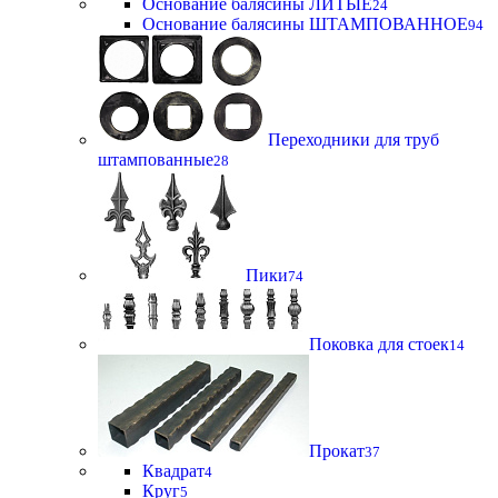
Основание балясины ЛИТЫЕ
24
Основание балясины ШТАМПОВАННОЕ
94
Переходники для труб
штампованные
28
Пики
74
Поковка для стоек
14
Прокат
37
Квадрат
4
Круг
5