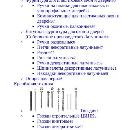
Фурнитура для пластиковых окон и дверей
95
Ручки на планке для пластиковых и
узкопрофильных дверей
22
Комплектующие для пластиковых окон и
дверей
37
Ручки оконные, балконные
36
Латунная фурнитура для окон и дверей
(Собственное производство) Латунина
200
Ручки раздельные
0
Петли декоративные латунные
47
Разное
22
Ригели латунные
42
Ручки декоративные латунные
62
Шпингалеты декоративные латунные
21
Накладки декоративные латунные
6
Опоры для перил
6
Крепёжная техника
Гвозди
93
Гвозди строительные ЦИНК
5
Гвозди винтовые
9
Гвозди декоративные
11