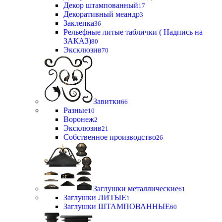
Декор штампованный
17
Декоративный меандр
3
Заклепка
36
Рельефные литые таблички ( Надпись на
ЗАКАЗ)
80
Эксклюзив
70
Завитки
66
Разные
10
Воронеж
2
Эксклюзив
21
Собственное производство
26
Заглушки металлические
61
Заглушки ЛИТЫЕ
1
Заглушки ШТАМПОВАННЫЕ
60