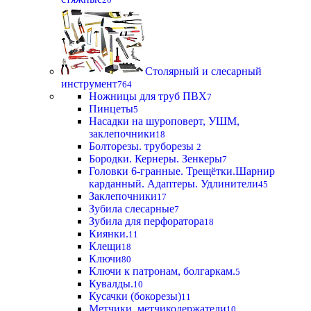
Столярный и слесарный
инструмент
764
Ножницы для труб ПВХ
7
Пинцеты
5
Насадки на шуроповерт, УШМ,
заклепочники
18
Болторезы. труборезы
2
Бородки. Кернеры. Зенкеры
7
Головки 6-гранные. Трещётки.Шарнир
карданный. Адаптеры. Удлинители
45
Заклепочники
17
Зубила слесарные
7
Зубила для перфоратора
18
Киянки.
11
Клещи
18
Ключи
80
Ключи к патронам, болгаркам.
5
Кувалды.
10
Кусачки (бокорезы)
11
Метчики, метчикодержатели
10