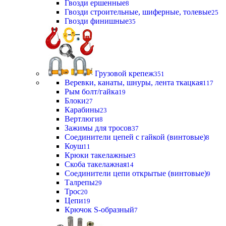
Гвозди ершенные
8
Гвозди строительные, шиферные, толевые
25
Гвозди финишные
35
Грузовой крепеж
351
Веревки, канаты, шнуры, лента ткацкая
117
Рым болт/гайка
19
Блоки
27
Карабины
23
Вертлюги
8
Зажимы для тросов
37
Соединители цепей с гайкой (винтовые)
8
Коуш
11
Крюки такелажные
3
Скоба такелажная
14
Соединители цепи открытые (винтовые)
9
Талрепы
29
Трос
20
Цепи
19
Крючок S-образный
7