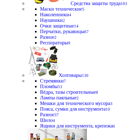
Средства защиты труда
103
Маски технические
5
Наколенники
4
Наушники
2
Очки защитные
14
Перчатки, рукавицы
67
Разное
2
Респираторы
9
Хозтовары
130
Стремянки
7
Пломбы
53
Вёдра, тазы строительные
8
Лампы паяльные
2
Мешки для технического мусора
3
Пояса, сумки для инструмента
10
Разное
37
Шило
4
Ящики для инструмента, крепежа
6