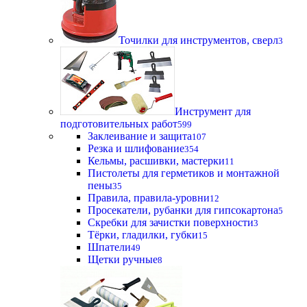
Точилки для инструментов, сверл
3
Инструмент для
подготовительных работ
599
Заклеивание и защита
107
Резка и шлифование
354
Кельмы, расшивки, мастерки
11
Пистолеты для герметиков и монтажной
пены
35
Правила, правила-уровни
12
Просекатели, рубанки для гипсокартона
5
Скребки для зачистки поверхности
3
Тёрки, гладилки, губки
15
Шпатели
49
Щетки ручные
8