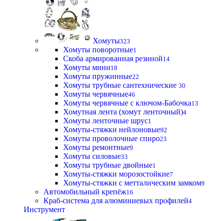
Хомуты
323
Хомуты поворотные
1
Скоба армированная резиной
14
Хомуты мини
18
Хомуты пружинные
22
Хомуты трубные сантехнические
30
Хомуты червячные
46
Хомуты червячные с ключом-Бабочка
13
Хомутная лента (хомут ленточный)
4
Хомуты ленточные шрус
1
Хомуты-стяжки нейлоновые
92
Хомуты проволочные спиро
23
Хомуты ремонтные
9
Хомуты силовые
33
Хомуты трубные двойные
1
Хомуты-стяжки морозостойкие
7
Хомуты-стяжки с метталическим замком
9
Автомобильный крепёж
16
Краб-система для алюминиевых профилей
4
Инструмент