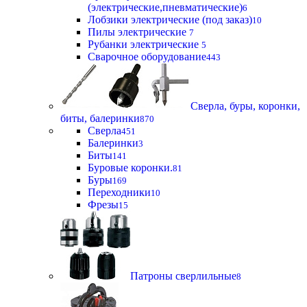
(электрические,пневматические)
6
Лобзики электрические (под заказ)
10
Пилы электрические
7
Рубанки электрические
5
Сварочное оборудование
443
Сверла, буры, коронки,
биты, балеринки
870
Сверла
451
Балеринки
3
Биты
141
Буровые коронки.
81
Буры
169
Переходники
10
Фрезы
15
Патроны сверлильные
8