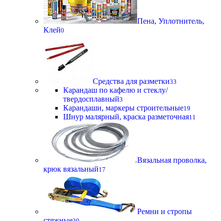
Пена, Уплотнитель,
Клей
0
Средства для разметки
33
Карандаш по кафелю и стеклу/
твердосплавный
3
Карандаши, маркеры строительные
19
Шнур малярный, краска разметочная
11
Вязальная проволка,
крюк вязальный
17
Ремни и стропы
стяжные
20