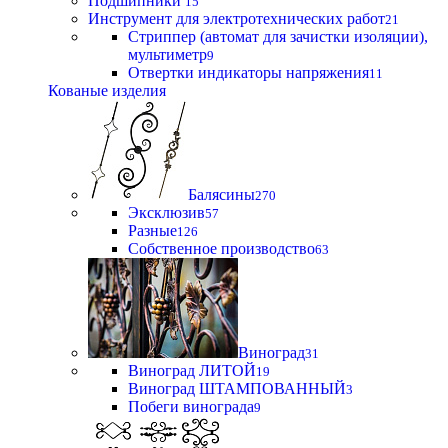
Подшипники
15
Инструмент для электротехнических работ
21
Стриппер (автомат для зачистки изоляции),
мультиметр
9
Отвертки индикаторы напряжения
11
Кованые изделия
Балясины
270
Эксклюзив
57
Разные
126
Собственное производство
63
Виноград
31
Виноград ЛИТОЙ
19
Виноград ШТАМПОВАННЫЙ
3
Побеги винограда
9