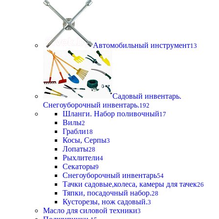
Автомобильный инструмент
13
Садовый инвентарь.
Снегоуборочный инвентарь.
192
Шланги. Набор поливочный
17
Вилы
2
Грабли
18
Косы, Серпы
3
Лопаты
28
Рыхлители
4
Секаторы
9
Снегоуборочный инвентарь
54
Тачки садовые,колеса, камеры для тачек
26
Тяпки, посадочный набор.
28
Кусторезы, нож садовый.
3
Масло для силовой техники
3