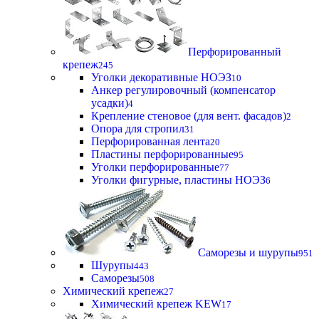
Перфорированный
крепеж
245
Уголки декоративные НОЭЗ
10
Анкер регулировочный (компенсатор
усадки)
4
Крепление стеновое (для вент. фасадов)
2
Опора для стропил
31
Перфорированная лента
20
Пластины перфорированные
95
Уголки перфорированные
77
Уголки фигурные, пластины НОЭЗ
6
Саморезы и шурупы
951
Шурупы
443
Саморезы
508
Химический крепеж
27
Химический крепеж KEW
17