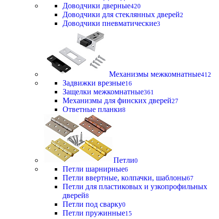
Доводчики дверные
420
Доводчики для стеклянных дверей
2
Доводчики пневматические
3
Механизмы межкомнатные
412
Задвижки врезные
16
Защелки межкомнатные
361
Механизмы для финских дверей
27
Ответные планки
8
Петли
0
Петли шарнирные
6
Петли ввертные, колпачки, шаблоны
67
Петли для пластиковых и узкопрофильных
дверей
8
Петли под сварку
0
Петли пружинные
15