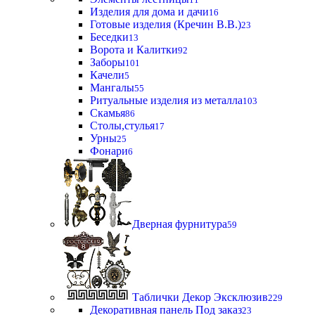
Изделия для дома и дачи
16
Готовые изделия (Кречин В.В.)
23
Беседки
13
Ворота и Калитки
92
Заборы
101
Качели
5
Мангалы
55
Ритуальные изделия из металла
103
Скамья
86
Столы,стулья
17
Урны
25
Фонари
6
Дверная фурнитура
59
Таблички Декор Эксклюзив
229
Декоративная панель Под заказ
23