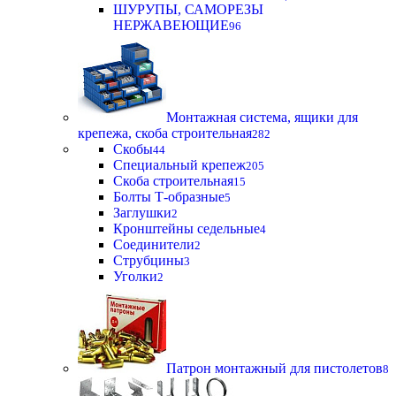
ШУРУПЫ, САМОРЕЗЫ
НЕРЖАВЕЮЩИЕ
96
Монтажная система, ящики для
крепежа, скоба строительная
282
Скобы
44
Специальный крепеж
205
Скоба строительная
15
Болты Т-образные
5
Заглушки
2
Кронштейны седельные
4
Соединители
2
Струбцины
3
Уголки
2
Патрон монтажный для пистолетов
8