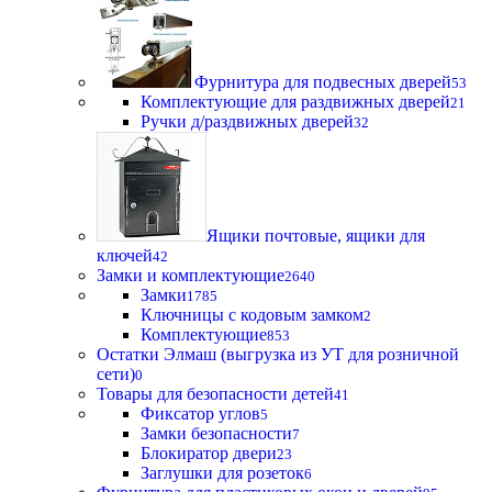
Фурнитура для подвесных дверей
53
Комплектующие для раздвижных дверей
21
Ручки д/раздвижных дверей
32
Ящики почтовые, ящики для
ключей
42
Замки и комплектующие
2640
Замки
1785
Ключницы с кодовым замком
2
Комплектующие
853
Остатки Элмаш (выгрузка из УТ для розничной
сети)
0
Товары для безопасности детей
41
Фиксатор углов
5
Замки безопасности
7
Блокиратор двери
23
Заглушки для розеток
6