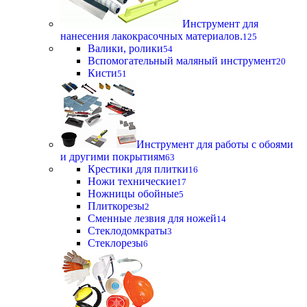
Инструмент для
нанесения лакокрасочных материалов.
125
Валики, ролики
54
Вспомогательный маляный инструмент
20
Кисти
51
Инструмент для работы с обоями
и другими покрытиям
63
Крестики для плитки
16
Ножи технические
17
Ножницы обойные
5
Плиткорезы
2
Сменные лезвия для ножей
14
Стеклодомкраты
3
Стеклорезы
6