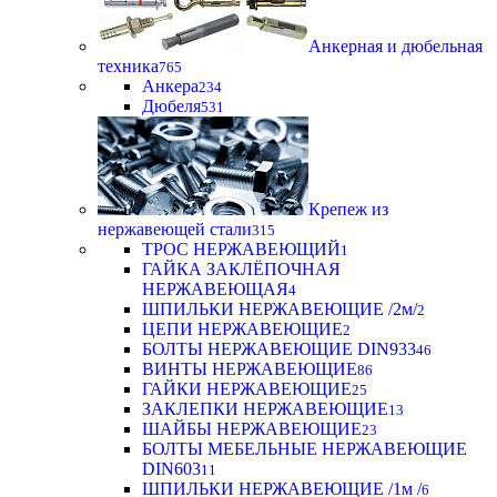
Анкерная и дюбельная
техника
765
Анкера
234
Дюбеля
531
Крепеж из
нержавеющей стали
315
ТРОС НЕРЖАВЕЮЩИЙ
1
ГАЙКА ЗАКЛЁПОЧНАЯ
НЕРЖАВЕЮЩАЯ
4
ШПИЛЬКИ НЕРЖАВЕЮЩИЕ /2м/
2
ЦЕПИ НЕРЖАВЕЮЩИЕ
2
БОЛТЫ НЕРЖАВЕЮЩИЕ DIN933
46
ВИНТЫ НЕРЖАВЕЮЩИЕ
86
ГАЙКИ НЕРЖАВЕЮЩИЕ
25
ЗАКЛЕПКИ НЕРЖАВЕЮЩИЕ
13
ШАЙБЫ НЕРЖАВЕЮЩИЕ
23
БОЛТЫ МЕБЕЛЬНЫЕ НЕРЖАВЕЮЩИЕ
DIN603
11
ШПИЛЬКИ НЕРЖАВЕЮЩИЕ /1м /
6