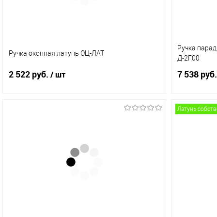
Ручка парад
Ручка оконная латунь ОЦ-ЛАТ
Д-2Г.00
2 522 руб.
7 538 руб.
/ шт
Латунь собст
В корзину
Купить в 1 клик
Сравнение
Купить в 
В избранное
В наличии (2)
В избранн