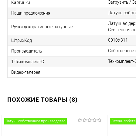
Загрузить
/
З
Картинки
Латунь собст
Наши предложения
Латунная дер
Ручки декоративные латунные
Скошенная ст
0010У311
ШтрихКод
Собственное 
Производитель
Техкомплект-
1-Техкомплект-С
Видео-галерея
ПОХОЖИЕ ТОВАРЫ (8)
Латунь собственное производство
Латунь собст