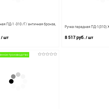
ная ПД-1 -310 /Г/ античная бронза,
Ручка парадная ПД-1(310) 
8 517 руб.
/ шт
/ шт
венное производство
В корзину
В корз
1 клик
Сравнение
Купить в 1 клик
ое
В наличии (1)
В избранное