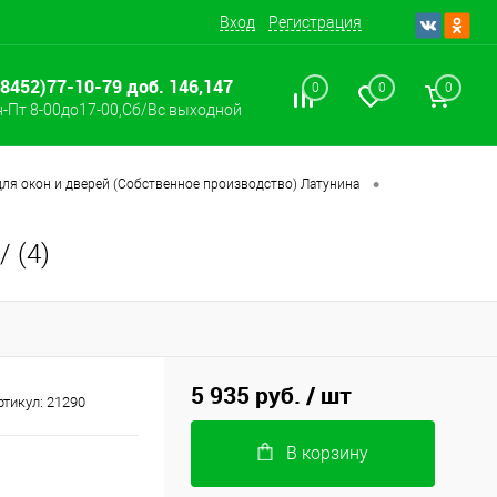
Вход
Регистрация
(8452)77-10-79 доб. 146,147
0
0
0
-Пт 8-00до17-00,Сб/Вс выходной
•
ля окон и дверей (Собственное производство) Латунина
 (4)
5 935 руб.
/ шт
ртикул:
21290
В корзину