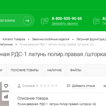
8-800-505-95-65
8
Заказать звонок
Пн
•
•
Каталог товаров
Замочно-скобяные изделия
Латунная фурнитура д
•
 латунные
Ручка дверная РДС-1 латунь полир.правая /шторка/ (4)
ная РДС-1 латунь полир.правая /шторка/
КИ
ПОХОЖИЕ ТОВАРЫ
НАЛИЧИЕ
ФАЙЛЫ
Отзывов: 0
Добавить отзыв
А
Описание товара:
Ручка дверная РДС-1 латунь полир.правая /шторка/ (4)