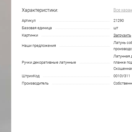
Характеристики:
Все хара
Артикул
21290
Базовая единица
шт
Картинки
Загрузить
Латунь со
Наши предложения
производс
Латунная 
Ручки декоративные латунные
планке под
Скошенная
ШтрихКод
0010У311
Производитель
Собственн