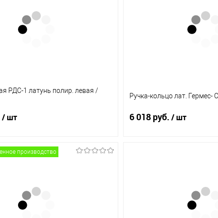
ая РДС-1 латунь полир. левая /
Ручка-кольцо лат. Гермес- 
6 018 руб.
/ шт
/ шт
венное производство
В корзину
В корз
1 клик
Сравнение
Купить в 1 клик
ое
В наличии (2)
В избранное