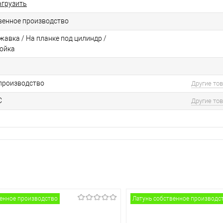
агрузить
венное производство
жавка / На планке под цилиндр /
ойка
производство
Другие то
С
Другие то
венное производство
Латунь собственное производс