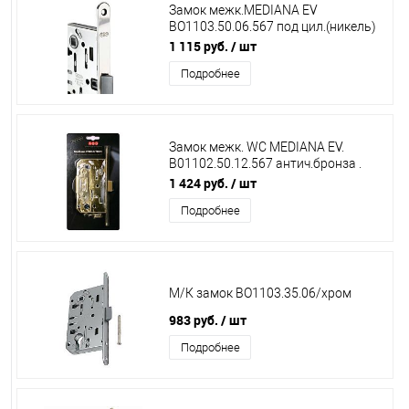
Замок межк.MEDIANA EV
ВО1103.50.06.567 под цил.(никель)
+ответ.планка
1 115 руб.
/ шт
Подробнее
Замок межк. WС MEDIANA EV.
В01102.50.12.567 антич.бронза .
(инд.упак+В01000.13) арт. 25793
1 424 руб.
/ шт
Подробнее
М/К замок ВО1103.35.06/хром
983 руб.
/ шт
Подробнее