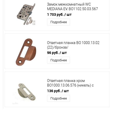
Замок межкомнатный WC
MEDIANA EV. ВО1102.50.03.567
латунь (инд.упак.+ВО1000.13)
1 703 руб.
/ шт
Подробнее
Ответная планка ВО 1000.13.02
(22)/бронза/
96 руб.
/ шт
Подробнее
Ответная планка хром
ВО1000.13.06.576 (никель) с
языком короткая
136 руб.
/ шт
Подробнее