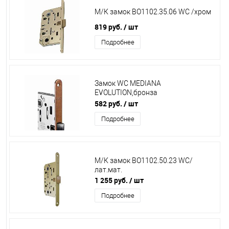
М/К замок ВО1102.35.06 WС /хром
819 руб.
/ шт
Подробнее
Замок WC MEDIANA
EVOLUTION,бронза
ВО11025002(022)
582 руб.
/ шт
Подробнее
М/К замок ВО1102.50.23 WС/
лат.мат.
1 255 руб.
/ шт
Подробнее