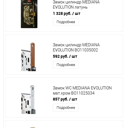
Замок цилиндр.MEDIANA
EVOLUTION латунь
ВО1103.50.03.567
1 328 руб.
/ шт
Подробнее
Замок цилиндр MEDIANA
EVOLUTION ВО11035002
(022)бронза
592 руб.
/ шт
Подробнее
Замок WC MEDIANA EVOLUTION
мат.хром ВО11025034
857 руб.
/ шт
Подробнее