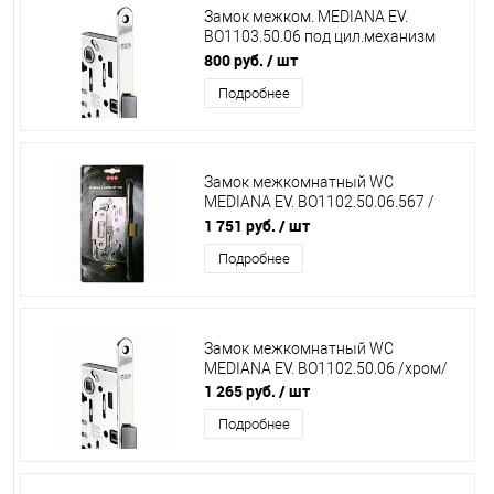
Замок межком. MEDIANA EV.
ВО1103.50.06 под цил.механизм
(никель)
800 руб.
/ шт
Подробнее
Замок межкомнатный WC
MEDIANA EV. ВО1102.50.06.567 /
никель/(инд.упак+В01000.13)
1 751 руб.
/ шт
Подробнее
Замок межкомнатный WC
MEDIANA EV. ВО1102.50.06 /хром/
1 265 руб.
/ шт
Подробнее