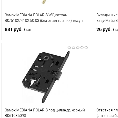
Замок MEDIANA POLARIS WC,латунь
Вкладыш не
В0/5102/4102.50.03 (без ответ.планки) тех.уп.
Easy-Matic 
881 руб.
26 руб.
/ шт
/ 
В корзину
Купить в 1 клик
Сравнение
Купить в 
В избранное
В наличии (6)
В избранн
Замок MEDIANA POLARIS под цилиндр, черный
Ответная пл
В061035093
(античная б