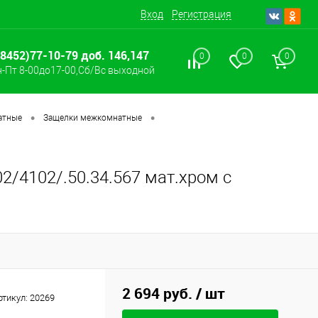
Вход
Регистрация
(8452)77-10-79 доб. 146,147
0
0
0
-Пт 8-00до17-00,Сб/Вс выходной
•
•
атные
Защелки межкомнатные
4102/.50.34.567 мат.хром с
2 694 руб.
/ шт
ртикул:
20269