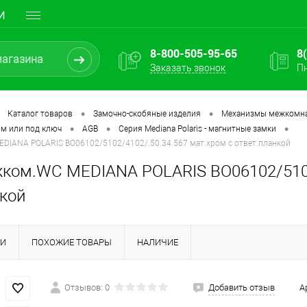
И
8-800-505-95-65
8
Заказать звонок
Пн
•
•
Каталог товаров
Замочно-скобяные изделия
Механизмы межкомн
•
•
•
ом или под ключ
AGB
Серия Mediana Polaris - магнитные замки
DIANA POLARIS ВО06102/5102/4102/.50.34.567 мат.хром с ответ.планкой
ком.WC MEDIANA POLARIS ВО06102/5102/
нкой
КИ
ПОХОЖИЕ ТОВАРЫ
НАЛИЧИЕ
Отзывов: 0
Добавить отзыв
А