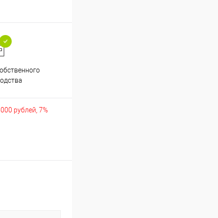
обственного
Аккуратно упакуем хрупкие
одства
товары
5000 рублей, 7%