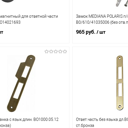
магнитный для ответной части
Замок MEDIANA POLARIS п/
ВО14021693
В0/610/41035006 (без отв.
965 руб.
шт
/ шт
В корзину
В корз
1 клик
Сравнение
Купить в 1 клик
ое
В наличии (1)
В избранное
анка с язык.длин. ВО1000.05.12
Ответ.часть без языка дл.
ронза)
ст.бронза