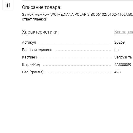
Описание товара:
Замок межком.WC MEDIANA POLARIS ВО06102/5102/4102/.50.3
ответ.планкой
Характеристики:
Все хара
Артикул
20269
Базовая единица
шт
Картинки
Загрузить
ШтрихКод
4А300059
Вес (грамм)
428