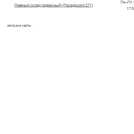
Пн–Пт, 
Главный склад (адресный) (Посадского,271)
17:
загрузка карты...