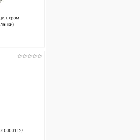
цил. хром
планки)
ину
Сравнение
В наличии (1)
ВО10000112/