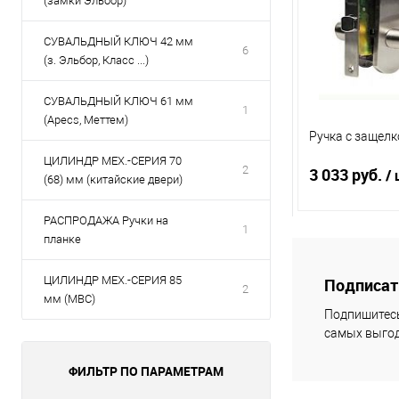
(замки Эльбор)
СУВАЛЬДНЫЙ КЛЮЧ 42 мм
6
(з. Эльбор, Класс ...)
СУВАЛЬДНЫЙ КЛЮЧ 61 мм
1
(Apecs, Меттем)
Ручка с защел
ЦИЛИНДР МЕХ.-СЕРИЯ 70
2
3 033 руб.
/ 
(68) мм (китайские двери)
РАСПРОДАЖА Ручки на
1
планке
В 
ЦИЛИНДР МЕХ.-СЕРИЯ 85
Подписать
2
Купить в 1 кл
мм (МВС)
Подпишитесь
самых выгод
В избранное
ФИЛЬТР ПО ПАРАМЕТРАМ