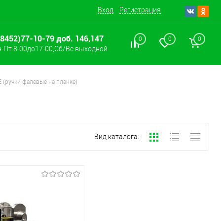
Вход
Регистрация
(8452)77-10-79 доб. 146,147
0
0
0
-Пт 8-00до17-00,Сб/Вс выходной
 (ручки фалевые на планке)
Вид каталога: