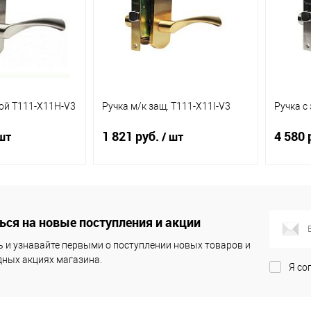
кой Т111-Х11Н-V3
Ручка м/к защ. Т111-Х11I-V3
Ручка с
1 821 руб.
4 580 
шт
/ шт
корзину
В корзину
ся на новые поступления и акции
ик
К
Купить в 1 клик
К
Купит
сравнению
сравнению
 и узнавайте первыми о поступлении новых товаров и
ных акциях магазина.
Я со
В наличии
В избранное
В наличии
В из
(1)
(3)