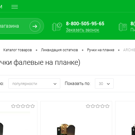
И
8-800-505-95-65
8
Заказать звонок
Пн
•
•
•
Каталог товаров
Ликвидация остатков
Ручки на планке
ARCHIE
учки фалевые на планке)
о:
Показать по:
популярности
30