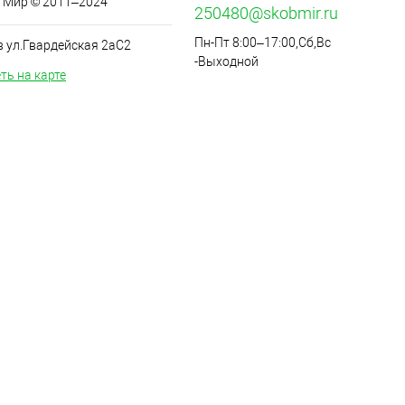
 Мир © 2011–2024
250480@skobmir.ru
Пн-Пт 8:00–17:00,Сб,Вс
в ул.Гвардейская 2аС2
-Выходной
ть на карте