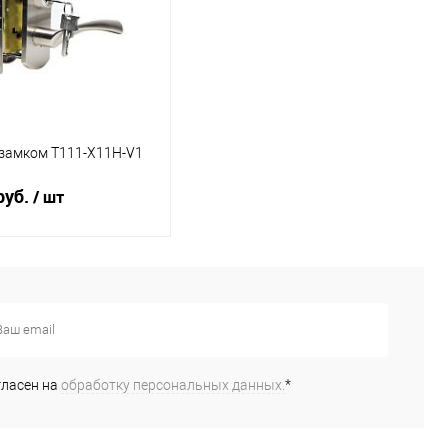
 замком Т111-Х11Н-V1
руб.
/ шт
Под заказ
ь в 1 клик
К
сравнению
гласен на
обработку персональных данных.
*
бранное
Под заказ