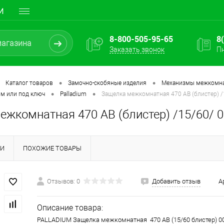
И
8-800-505-95-65
8
Заказать звонок
Пн
•
•
Каталог товаров
Замочно-скобяные изделия
Механизмы межкомн
•
•
ом или под ключ
Palladium
Защелка межкомнатная 470 АВ (блистер) 
ежкомнатная 470 АВ (блистер) /15/60/ 
КИ
ПОХОЖИЕ ТОВАРЫ
Отзывов: 0
Добавить отзыв
А
Описание товара:
PALLADIUM Защелка межкомнатная 470 АВ (15/60 блистер) 