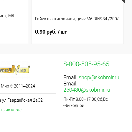
инк, М8
Гайка шестигранная, цинк М6 DIN934 /200/
0.90 руб.
/ шт
8-800-505-95-65
Email:
shop@skobmir.ru
Email:
 Мир © 2011–2024
250480@skobmir.ru
Пн-Пт 8:00–17:00,Сб,Вс
в ул.Гвардейская 2аС2
-Выходной
ть на карте