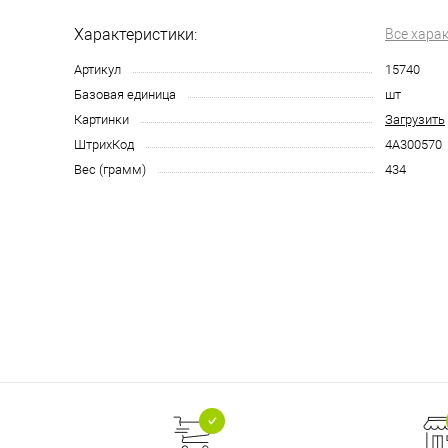
Характеристики:
Все хара
Артикул
15740
Базовая единица
шт
Картинки
Загрузить
ШтрихКод
4А300570
Вес (грамм)
434