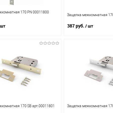
жкомнатная 170 PN 00011800
Защелка межкомнатная 170
387 руб.
 шт
/ шт
В корзину
В корз
1 клик
Сравнение
Купить в 1 клик
ое
В наличии (10)
В избранное
жкомнатная 170 SB арт.00011801
Защелка межкомнатная 170