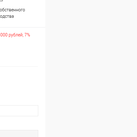
обственного
Аккуратно упакуем хрупкие
одства
товары
5000 рублей, 7%