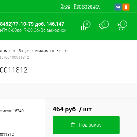
Вход
Регистрация
(8452)77-10-79 доб. 146,147
0
0
0
-Пт 8-00до17-00,Сб/Вс выходной
•
•
атные
Защелки межкомнатные
/15/60/ 00011812
00011812
464 руб.
/ шт
ртикул:
15740
Под заказ
00011812