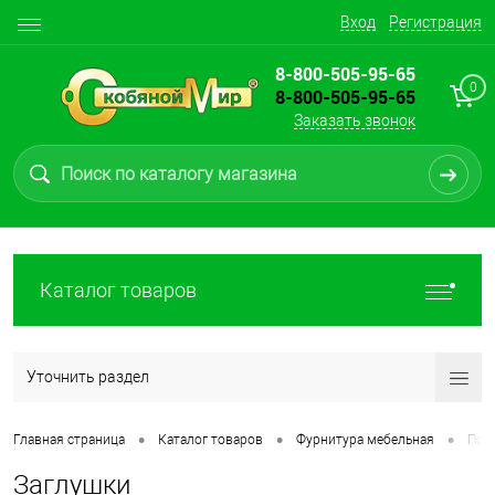
Вход
Регистрация
8-800-505-95-65
0
8-800-505-95-65
Заказать звонок
Каталог товаров
Уточнить раздел
•
•
•
Главная страница
Каталог товаров
Фурнитура мебельная
Под
Заглушки