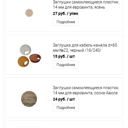
Заглушки самоклеющиеся пластик.
14 мм для евровинта, ясень
светлый (лист 50 шт.), РС2115
27 руб.
/ упак
Подробнее
Заглушка для кабель-канала d=60
мм №22, черный /16/240/
15 руб.
/ шт
Подробнее
Заглушки самоклеющиеся пластик.
14 мм для евровинта, сосна Авола
коричневая (лист 50 шт.), EG.1484
24 руб.
/ шт
Подробнее