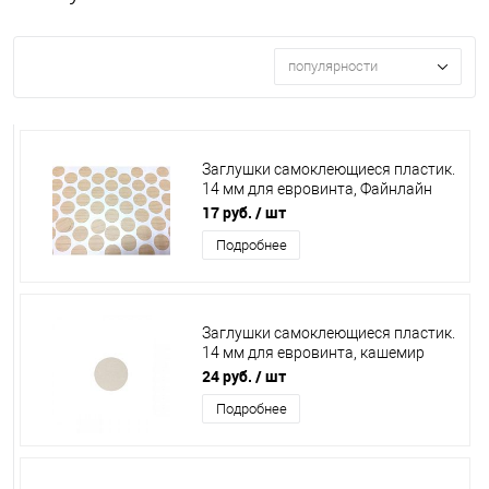
популярности
Заглушки самоклеющиеся пластик.
14 мм для евровинта, Файнлайн
Крем (лист 50 шт.), EG.1424
17 руб.
/ шт
Подробнее
Заглушки самоклеющиеся пластик.
14 мм для евровинта, кашемир
серый (лист 50 шт.), KS.702
24 руб.
/ шт
Подробнее