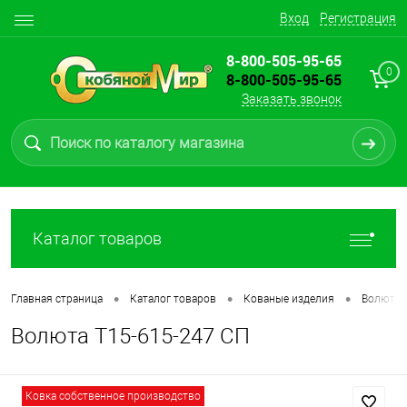
Вход
Регистрация
8-800-505-95-65
0
8-800-505-95-65
Заказать звонок
Каталог товаров
•
•
•
Главная страница
Каталог товаров
Кованые изделия
Волюты, 
Волюта Т15-615-247 СП
Ковка собственное производство