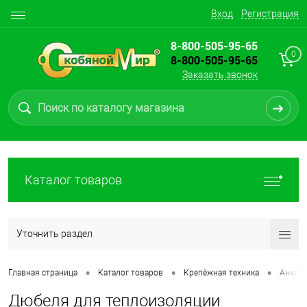
Вход
Регистрация
8-800-505-95-65
0
8-800-505-95-65
Заказать звонок
Каталог товаров
Уточнить раздел
•
•
•
Главная страница
Каталог товаров
Крепёжная техника
Анкерн
Дюбеля для теплоизоляции