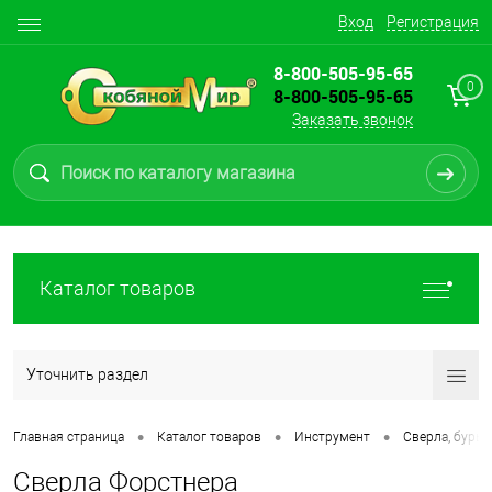
Вход
Регистрация
8-800-505-95-65
0
8-800-505-95-65
Заказать звонок
Каталог товаров
Уточнить раздел
•
•
•
Главная страница
Каталог товаров
Инструмент
Сверла, буры,
Сверла Форстнера