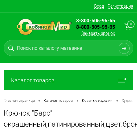
Вход
Регистрация
8-800-505-95-65
0
8-800-505-95-65
Заказать звонок
Каталог товаров
•
•
•
Главная страница
Каталог товаров
Кованые изделия
Художес
Крючок "Барс"
окрашенный,патинированный,цвет:бро