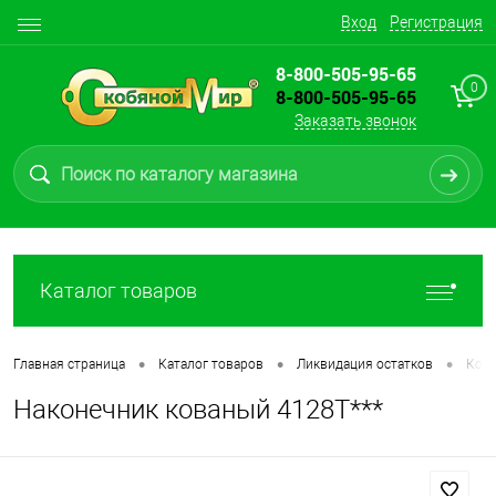
Вход
Регистрация
8-800-505-95-65
0
8-800-505-95-65
Заказать звонок
Каталог товаров
•
•
•
Главная страница
Каталог товаров
Ликвидация остатков
Ков
Наконечник кованый 4128Т***