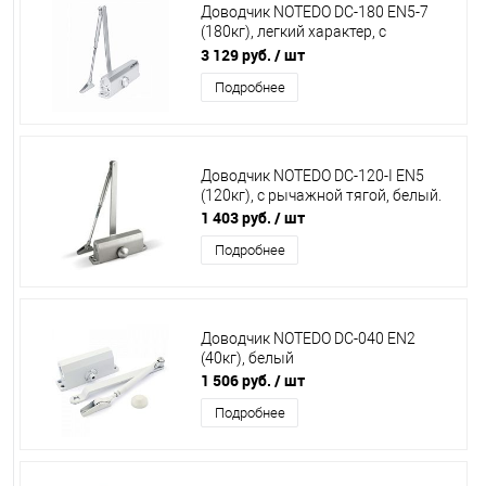
Доводчик NOTEDO DC-180 EN5-7
(180кг), легкий характер, с
рычажной тягой, серебро
3 129 руб.
/ шт
Подробнее
Доводчик NOTEDO DC-120-I EN5
(120кг), с рычажной тягой, белый.
1 403 руб.
/ шт
Подробнее
Доводчик NOTEDO DC-040 EN2
(40кг), белый
1 506 руб.
/ шт
Подробнее