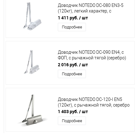
Доводчик NOTEDO DC-080 EN3-5
(120кг), легкий характер, с
рычажной тягой, белый
1 411 руб.
/ шт
Подробнее
Доводчик NOTEDO DC-090 EN4, с
ФОП, с рычажной тягой (серебро)
легкий характер***
2 016 руб.
/ шт
Подробнее
Доводчик NOTEDO DC-120-I EN5
(120кг), с рычажной тягой, серебро
1 403 руб.
/ шт
Подробнее