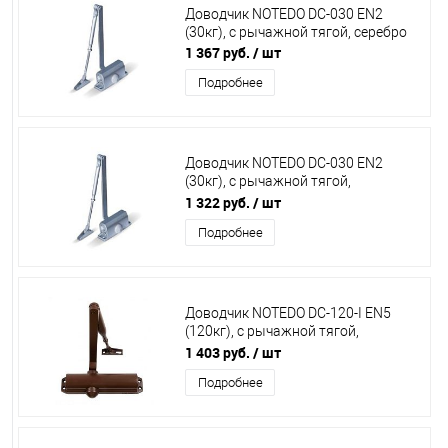
Доводчик NOTEDO DC-030 EN2
(30кг), с рычажной тягой, серебро
1 367 руб.
/ шт
Подробнее
Доводчик NOTEDO DC-030 EN2
(30кг), с рычажной тягой,
коричневый/темная бронза
1 322 руб.
/ шт
Подробнее
Доводчик NOTEDO DC-120-I EN5
(120кг), с рычажной тягой,
коричневый
1 403 руб.
/ шт
Подробнее