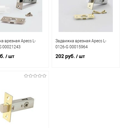
а врезная Apecs L-
Задвижка врезная Apecs L-
S 00021243
0126-G 00015964
б.
202 руб.
/ шт
/ шт
В корзину
В корзину
ь в 1 клик
К
Купить в 1 клик
К
сравнению
сравнению
бранное
В наличии
В избранное
В наличии
(20)
(7)