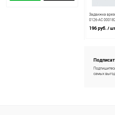
Медь
Хром
Задвижка врезн
0126-AC 00018
196 руб.
/ ш
В 
Подписать
Купить в 1 кл
Подпишитесь
самых выгод
В избранное