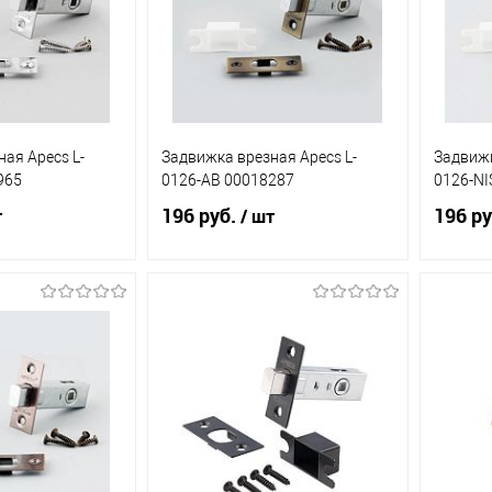
ая Apecs L-
Задвижка врезная Apecs L-
Задвижк
965
0126-AB 00018287
0126-NI
196 руб.
196 ру
т
/ шт
корзину
В корзину
ик
К
Купить в 1 клик
К
Купит
сравнению
сравнению
В наличии
В избранное
В наличии
В из
(30)
(17)