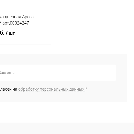
а дверная Apecs L-
 арт,00024247
б.
/ шт
Под заказ
ь в 1 клик
К
сравнению
гласен на
обработку персональных данных.
*
бранное
Под заказ