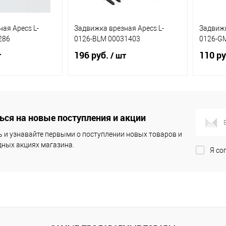
ая Apecs L-
Задвижка врезная Apecs L-
Задвижк
286
0126-BLM 00031403
0126-GM
196 руб.
110 ру
т
/ шт
корзину
В корзину
ся на новые поступления и акции
ик
К
Купить в 1 клик
К
Купит
сравнению
сравнению
 и узнавайте первыми о поступлении новых товаров и
ных акциях магазина.
Я со
В наличии
В избранное
В наличии
В из
(12)
(11)