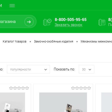
И
8-800-505-95-65
8
Заказать звонок
Пн
•
•
Каталог товаров
Замочно-скобяные изделия
Механизмы межкомн
о:
Показать по:
популярности
30