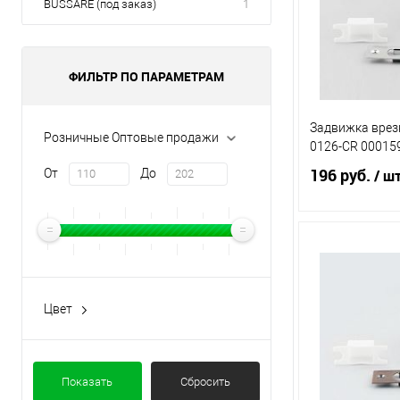
BUSSARE (под заказ)
1
ФИЛЬТР ПО ПАРАМЕТРАМ
Задвижка врезн
Розничные Оптовые продажи
0126-CR 00015
196 руб.
От
До
/ ш
В 
Купить в 1 кл
Цвет
Бронза
В избранное
Золото
Показать
Сбросить
Матовый никель