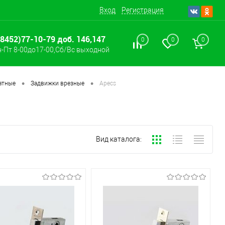
Вход
Регистрация
(8452)77-10-79 доб. 146,147
0
0
0
-Пт 8-00до17-00,Сб/Вс выходной
•
•
атные
Задвижки врезные
Apecs
Вид каталога: