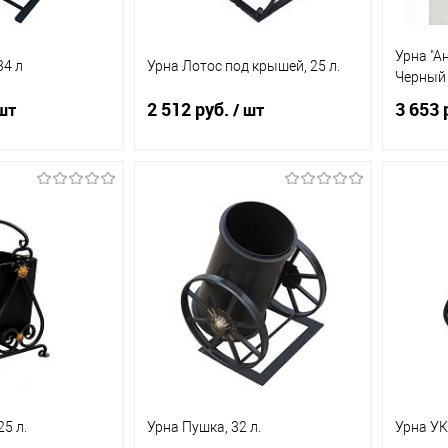
Урна "А
34 л
Урна Лотос под крышей, 25 л.
Черный
2 512 руб.
3 653 
шт
/ шт
д заказ
Под заказ
ик
К
Купить в 1 клик
К
Купит
сравнению
сравнению
Под заказ
В избранное
Под заказ
В из
25 л.
Урна Пушка, 32 л.
Урна УК