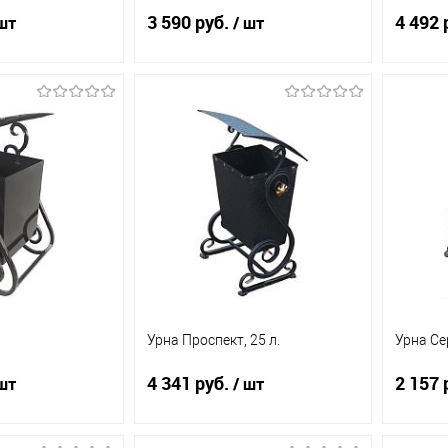
3 590 руб.
4 492 
шт
/ шт
д заказ
Под заказ
ик
К
Купить в 1 клик
К
Купит
сравнению
сравнению
Под заказ
В избранное
Под заказ
В из
Урна Проспект, 25 л.
Урна Сер
4 341 руб.
2 157 
шт
/ шт