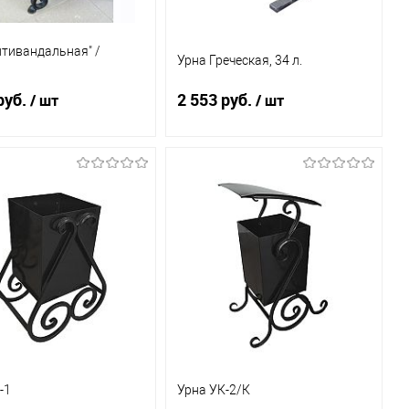
нтивандальная" /
Урна Греческая, 34 л.
руб.
2 553 руб.
/ шт
/ шт
Под заказ
Под заказ
ь в 1 клик
К
Купить в 1 клик
К
сравнению
сравнению
бранное
Под заказ
В избранное
Под заказ
-1
Урна УК-2/К