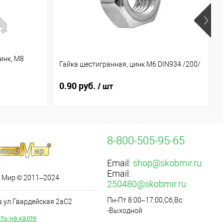
инк, М8
Гайка шестигранная, цинк М6 DIN934 /200/
0.90 руб.
/ шт
8-800-505-95-65
Email:
shop@skobmir.ru
Email:
 Мир © 2011–2024
250480@skobmir.ru
Пн-Пт 8:00–17:00,Сб,Вс
в ул.Гвардейская 2аС2
-Выходной
ть на карте