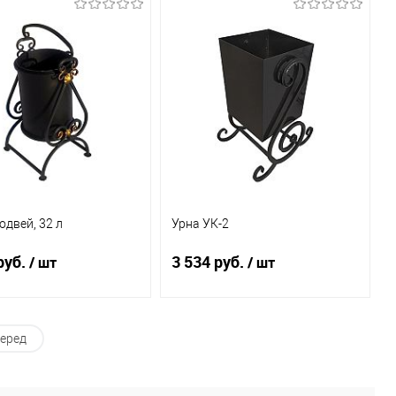
Под заказ
Под заказ
ь в 1 клик
К
Купить в 1 клик
К
сравнению
сравнению
бранное
Под заказ
В избранное
Под заказ
одвей, 32 л
Урна УК-2
руб.
3 534 руб.
/ шт
/ шт
Под заказ
Под заказ
еред
ь в 1 клик
К
Купить в 1 клик
К