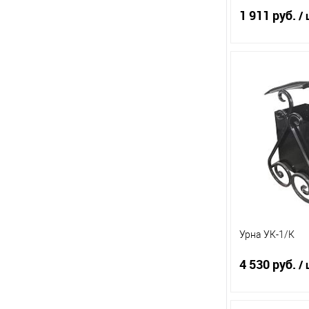
1 911 руб.
/ 
По
Купить в 1 кл
В избранное
Урна УК-1/К
4 530 руб.
/ 