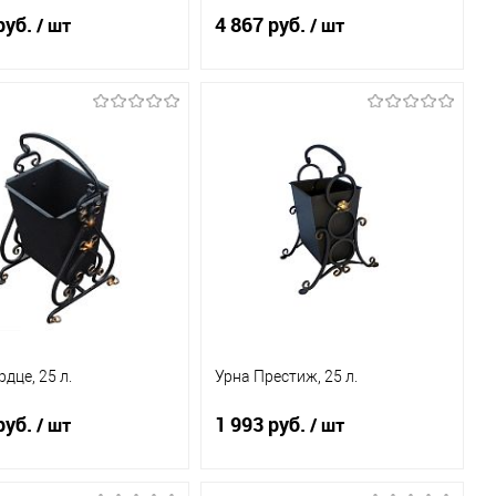
руб.
4 867 руб.
/ шт
/ шт
Под заказ
Под заказ
ь в 1 клик
К
Купить в 1 клик
К
сравнению
сравнению
бранное
Под заказ
В избранное
Под заказ
дце, 25 л.
Урна Престиж, 25 л.
руб.
1 993 руб.
/ шт
/ шт