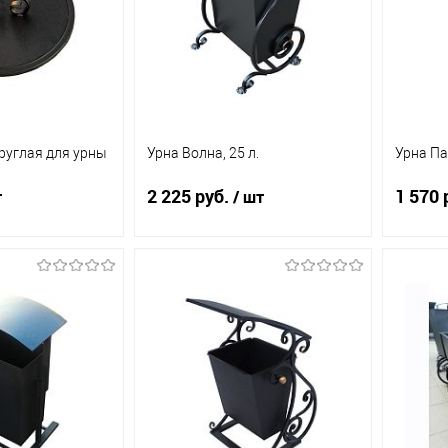
руглая для урны
Урна Волна, 25 л.
Урна Па
2 225 руб.
1 570 
т
/ шт
д заказ
Под заказ
ик
К
Купить в 1 клик
К
Купит
сравнению
сравнению
Под заказ
В избранное
Под заказ
В из