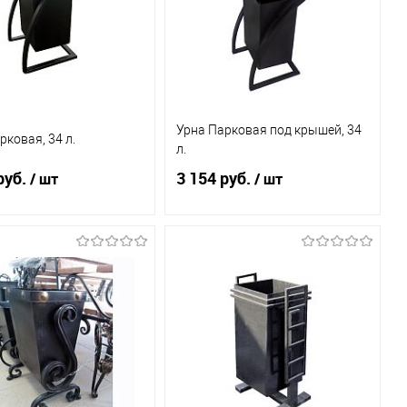
Урна Парковая под крышей, 34
рковая, 34 л.
л.
руб.
3 154 руб.
/ шт
/ шт
Под заказ
Под заказ
ь в 1 клик
К
Купить в 1 клик
К
сравнению
сравнению
бранное
Под заказ
В избранное
Под заказ