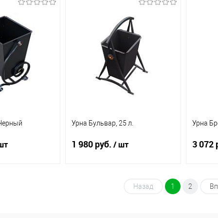
д заказ
Под заказ
ик
К
Купить в 1 клик
К
Купит
сравнению
сравнению
Под заказ
В избранное
Под заказ
В из
 Черный
Урна Бульвар, 25 л.
Урна Бр
1 980 руб.
3 072 
шт
/ шт
д заказ
Под заказ
Назад
1
2
Вп
ик
К
Купить в 1 клик
К
Купит