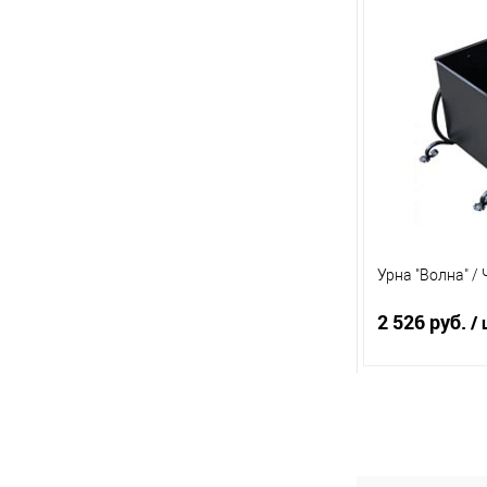
По
Купить в 1 кл
В избранное
Урна "Волна" /
2 526 руб.
/ 
По
Купить в 1 кл