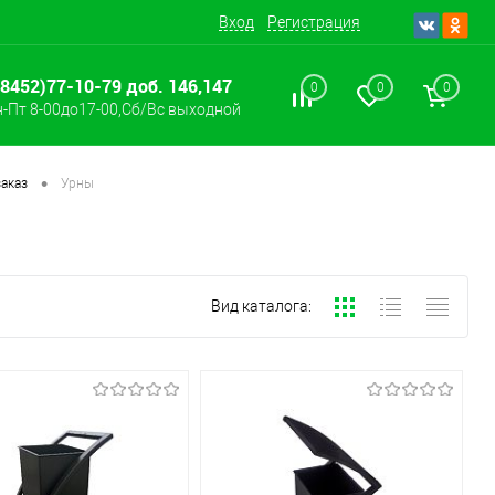
Вход
Регистрация
(8452)77-10-79 доб. 146,147
0
0
0
-Пт 8-00до17-00,Сб/Вс выходной
•
аказ
Урны
Вид каталога: