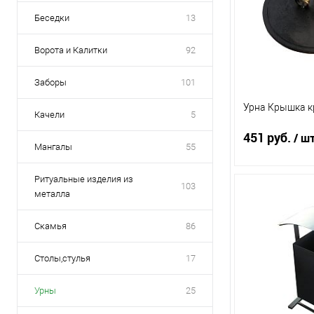
Беседки
13
Ворота и Калитки
92
Заборы
101
Урна Крышка к
Качели
5
451 руб.
/ ш
Мангалы
55
Ритуальные изделия из
103
металла
По
Скамья
86
Купить в 1 кл
Столы,стулья
17
В избранное
Урны
25