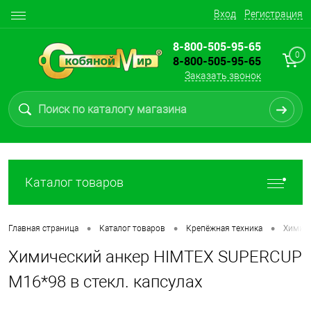
Вход
Регистрация
8-800-505-95-65
0
8-800-505-95-65
Заказать звонок
Каталог товаров
•
•
•
Главная страница
Каталог товаров
Крепёжная техника
Химиче
Химический анкер HIMTEX SUPERCUP
M16*98 в стекл. капсулах