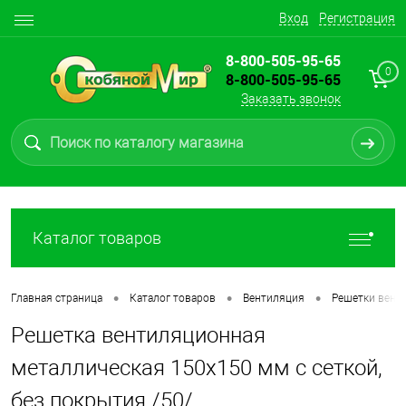
Вход
Регистрация
8-800-505-95-65
0
8-800-505-95-65
Заказать звонок
Каталог товаров
•
•
•
Главная страница
Каталог товаров
Вентиляция
Решетки вент
Решетка вентиляционная
металлическая 150х150 мм с сеткой,
без покрытия /50/